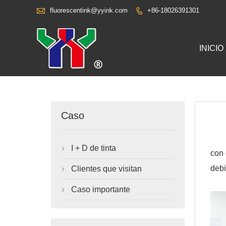

fluorescentink@yyink.com
+86-18026391301

INICIO
Caso
I + D de tinta

con 
debi
Clientes que visitan

Caso importante
