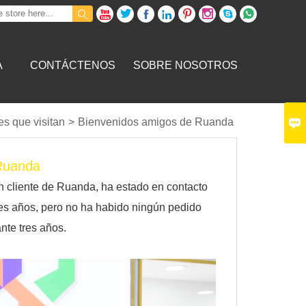









A
CONTÁCTENOS
SOBRE NOSOTROS

es que visitan
>
Bienvenidos amigos de Ruanda
Ruanda
un cliente de Ruanda, ha estado en contacto
res años, pero no ha habido ningún pedido
nte tres años.