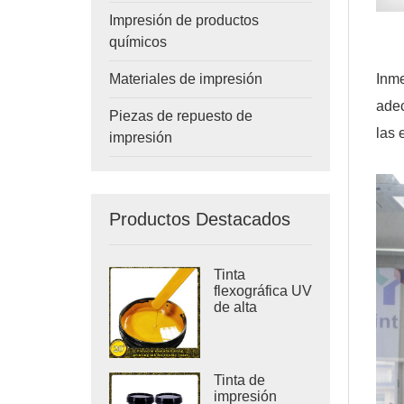
Impresión de productos
químicos
Materiales de impresión
Inme
adec
Piezas de repuesto de
las 
impresión
Productos Destacados
Tinta
flexográfica UV
de alta
densidad para
impresión de
etiquetas
adhesivas
Tinta de
impresión