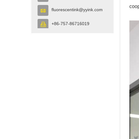
coop
fluorescentink@yyink.com

+86-757-86716019
