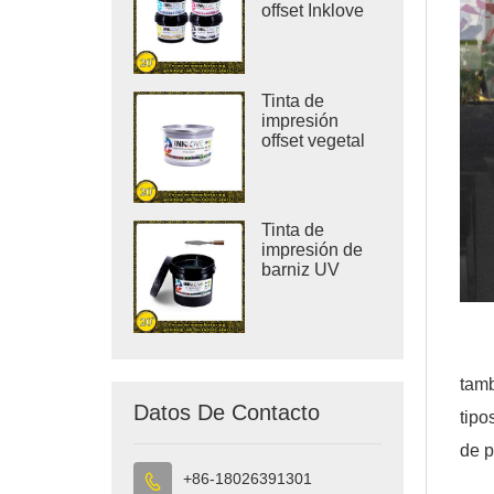
offset Inklove
310J-LED
Tinta de
impresión
offset vegetal
pura sin COV
YT-08
Tinta de
impresión de
barniz UV
Inklove
tamb
Datos De Contacto
tipo
de p
+86-18026391301
