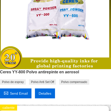
Ceres YY-800 Polvo antirepinte en aerosol
Polvo de espray
Polvo Anti Set Off
Polvo compensado

Send Email
Detalles
caliente