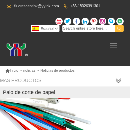

fluorescentink@yyink.com
+86-18026391301










Español

Toggl

Inicio
>
noticias
>
Noticias de productos
MÁS PRODUCTOS
Palo de corte de papel