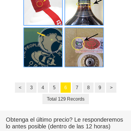
<
3
4
5
6
7
8
9
>
Total 129 Records
Obtenga el último precio? Le responderemos
lo antes posible (dentro de las 12 horas)