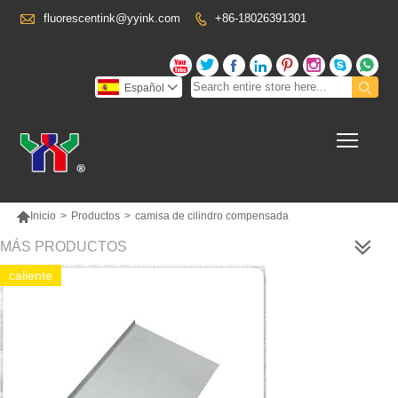

fluorescentink@yyink.com
+86-18026391301










Español

Toggl

Inicio
>
Productos
>
camisa de cilindro compensada
MÁS PRODUCTOS
caliente