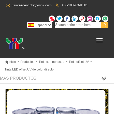

fluorescentink@yyink.com
+86-18026391301










Español

Toggl

Inicio
>
Productos
>
Tinta compensada
>
Tinta offset UV
>
Tinta LED offset UV de color directo
MÁS PRODUCTOS