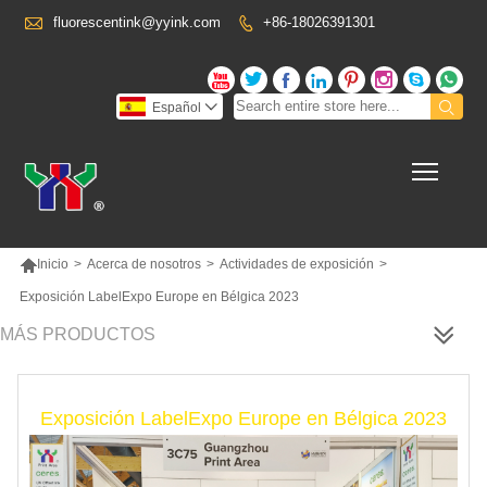

fluorescentink@yyink.com
+86-18026391301










Español

Toggl

Inicio
>
Acerca de nosotros
>
Actividades de exposición
>
Exposición LabelExpo Europe en Bélgica 2023
MÁS PRODUCTOS
Exposición LabelExpo Europe en Bélgica 2023