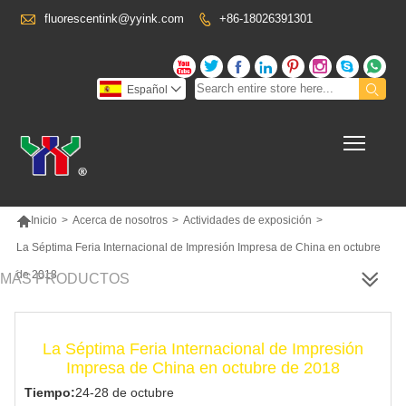

fluorescentink@yyink.com
+86-18026391301










Español

Toggl

Inicio
>
Acerca de nosotros
>
Actividades de exposición
>
La Séptima Feria Internacional de Impresión Impresa de China en octubre
de 2018
MÁS PRODUCTOS
La Séptima Feria Internacional de Impresión
Impresa de China en octubre de 2018
Tiempo:
24-28 de octubre